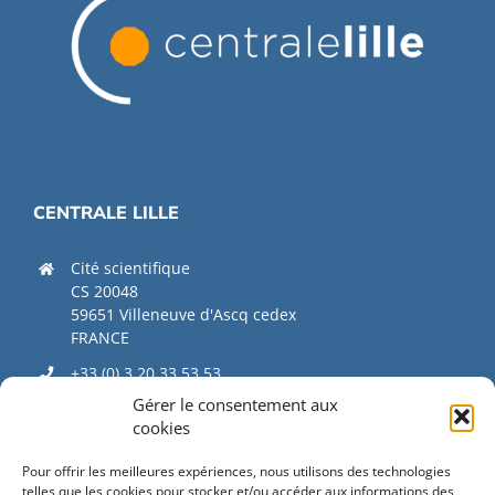
CENTRALE LILLE
Cité scientifique
CS 20048
59651 Villeneuve d'Ascq cedex
FRANCE
+33 (0) 3 20 33 53 53
Gérer le consentement aux
contact@centralelille.fr
cookies
Pour offrir les meilleures expériences, nous utilisons des technologies
telles que les cookies pour stocker et/ou accéder aux informations des