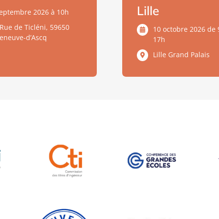
Lille
septembre 2026 à 10h
Rue de Ticléni, 59650
10 octobre 2026 de 
lleneuve-d’Ascq
17h
Lille Grand Palais