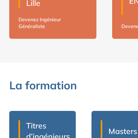
E
Lille
Devenez Ingénieur
Généraliste
Devene
La formation
Titres
Masters
d’ingénieurs