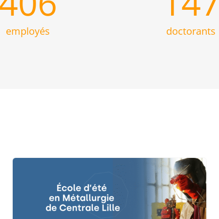
406
14
employés
doctorants