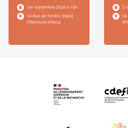
1er septembre 2026 à 10h
2 
14 Rue de Ticléni, 59650
14 
Villeneuve-d’Ascq
Vi