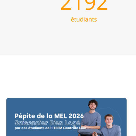
7
2192
étudiants