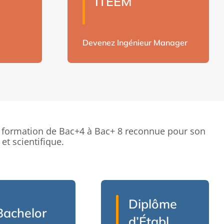
ITEEM
Devenez Ingénieur Manager
 formation de Bac+4 à Bac+ 8 reconnue pour son
t scientifique.
Diplôme
Bachelor
d’É
tabl.