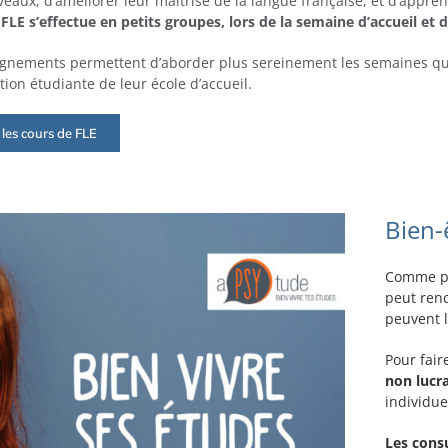
veaux, d’améliorer leur maitrise de la langue française, et d’appren
LE s’effectue en petits groupes, lors de la semaine d’accueil et d
ignements permettent d’aborder plus sereinement les semaines qu
tion étudiante de leur école d’accueil.
 les cours de FLE
Bien-ê
Comme pou
peut renc
peuvent l
Pour faire
non lucr
individue
Les consu