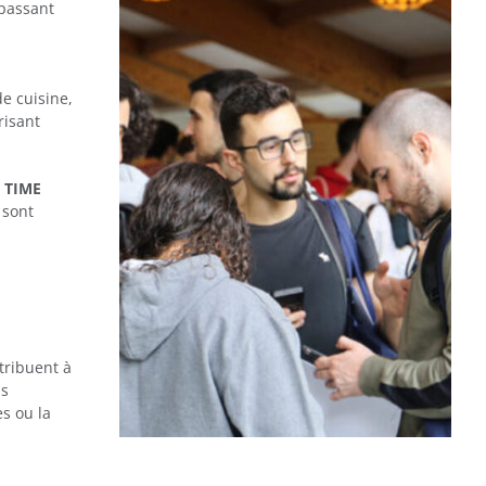
 passant
de cuisine,
risant
b TIME
 sont
ntribuent à
ns
es ou la