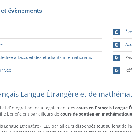
s et évènements
m
Évé
re
Acc
édiée à l’accueil des étudiants internationaux
Pa
arrivée
Réf
ançais Langue Étrangère et de mathéma
l et d’intégration inclut également des
cours en Français Langue É
Lille bénéficient par ailleurs de
cours
de soutien
en
mathématiqu
s Langue Étrangère (FLE), par ailleurs dispensés tout au long de l’