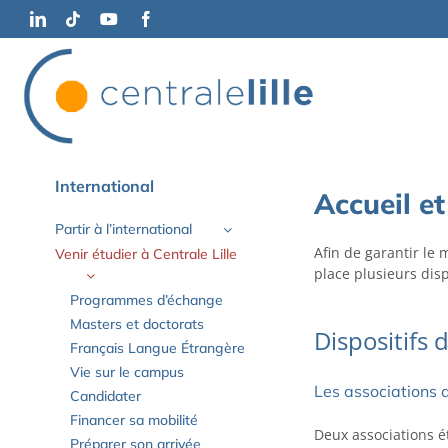
Passer
LinkedIn
Tiktok
YouTube
Facebook
au
contenu
International
Accueil 
Partir à l’international
Afin de garantir le 
Venir étudier à Centrale Lille
place plusieurs dis
Programmes d’échange
Masters et doctorats
Dispositifs
Français Langue Étrangère
Vie sur le campus
Les associations 
Candidater
Financer sa mobilité
Deux associations é
Préparer son arrivée