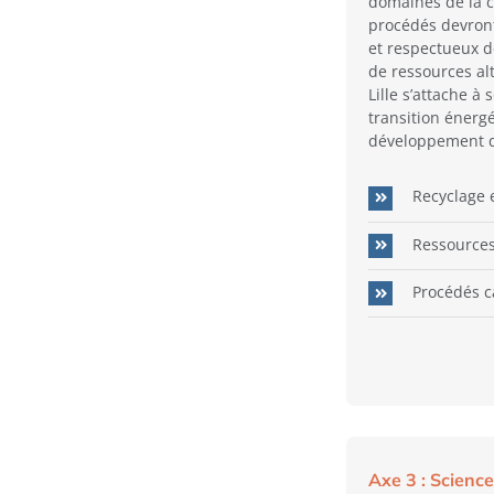
domaines de la ch
procédés devront 
et respectueux d
de ressources alt
Lille s’attache à 
transition énerg
développement d
Recyclage e
Ressources
Procédés c
Axe 3 : Scienc