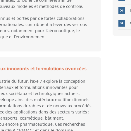
 limites, turbulence confinée) afin de
ouveaux modèles et méthodes de contrôle.
onnus et portés par de fortes collaborations
ernationales, contribuent à lever des verrous
jeurs, notamment pour l’aéronautique, le
tique et l’environnement.
aux innovants et formulations avancées
strie du futur, l’axe 7 explore la conception
ériaux et formulations innovantes pour
eux sociétaux et technologiques actuels.
éveloppe ainsi des matériaux multifonctionnels
formulations durables et de nouveaux procédés
ec des applications dans des secteurs variés :
transports, cosmétique, bâtiment,
 ou encore pharmaceutique. Ces recherches
s le CPER
CHEMACT
et dans le domaine