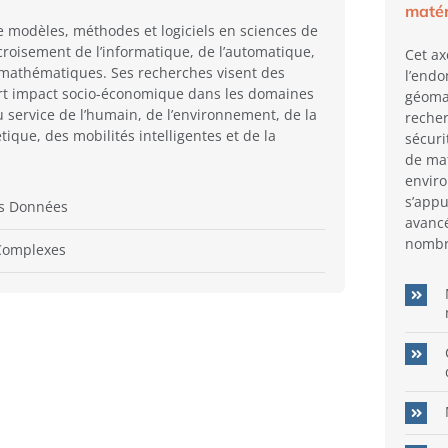
matér
e modèles, méthodes et logiciels en sciences de
 croisement de l’informatique, de l’automatique,
Cet ax
 mathématiques. Ses recherches visent des
l’end
ort impact socio-économique dans les domaines
géomat
service de l’humain, de l’environnement, de la
recher
tique, des mobilités intelligentes et de la
sécuri
de mat
enviro
s’appu
es Données
avancé
nombre
Complexes