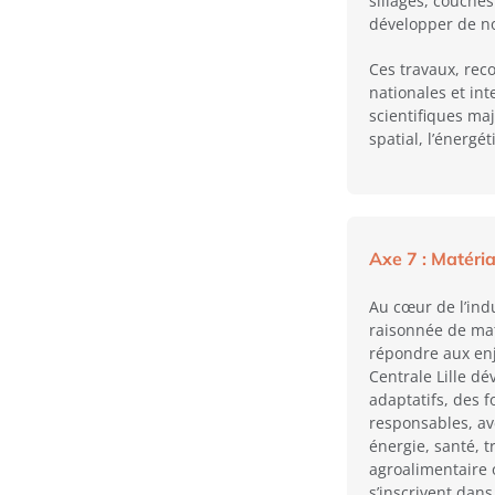
sillages, couches
développer de n
Ces travaux, rec
nationales et int
scientifiques ma
spatial, l’énergé
Axe 7 : Matéri
Au cœur de l’indu
raisonnée de mat
répondre aux enj
Centrale Lille d
adaptatifs, des 
responsables, av
énergie, santé, 
agroalimentaire
s’inscrivent dan