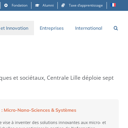
Fondation
Alumni
Taxe d’apprentissage
et Innovation
Entreprises
International
iques et sociétaux
, Centrale Lille
déploie
s
ept
 :
Micro-Nano-Sciences & Systèmes
e vise à inventer des solutions innovantes aux micro- et