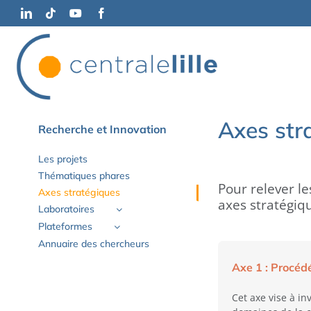
Passer
LinkedIn
Tiktok
YouTube
Facebook
au
contenu
Axes str
Recherche et Innovation
Les projets
Thématiques phares
Pour relever le
Axes stratégiques
axes stratégiq
Laboratoires
Plateformes
Annuaire des chercheurs
Axe 1 :
Procédé
Cet axe vise à in