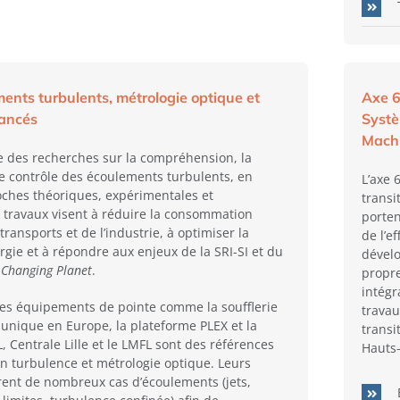
ments turbulents, métrologie optique et
Axe 6
vancés
Systè
Mach
e des recherches sur la compréhension, la
le contrôle des écoulements turbulents, en
L’axe 
ches théoriques, expérimentales et
transi
travaux visent à réduire la consommation
porten
ransports et de l’industrie, à optimiser la
de l’e
rgie et à répondre aux enjeux de la SRI-SI et du
dével
a Changing Planet
.
propre
intégr
es équipements de pointe comme la soufflerie
travau
 unique en Europe, la plateforme PLEX et la
transi
 Centrale Lille et le LMFL sont des références
Hauts
en turbulence et métrologie optique. Leurs
ent de nombreux cas d’écoulements (jets,