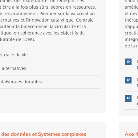
imie, des matériaux et de l’énergie : ces
nano-é
être à la fois plus sûrs, sobres en ressources,
amélio
e l’environnement. Pionnier sur la valorisation
et dév
ernatives et l’innovation catalytique, Centrale
thérap
soutenir la bioéconomie, la circularité et la
s’appu
étique, en cohérence avec les objectifs de
créati
urable de l’ONU.
intégr
de la 
t cycle de vie
 alternatives
atalytiques durables
e des données et Systèmes complexes
Axe 4