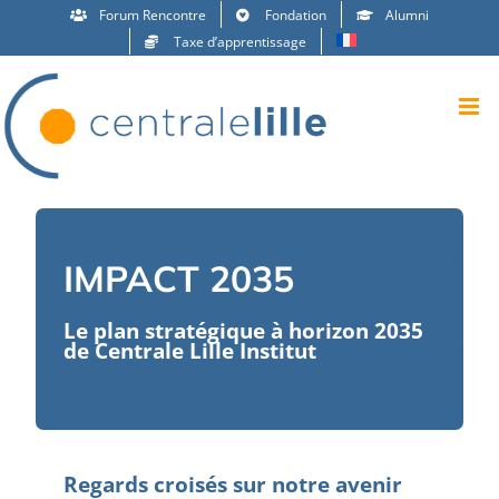
Passer
Forum Rencontre
Fondation
Alumni
au
Taxe d’apprentissage
contenu
IMPACT 2035
Le plan stratégique à horizon 2035
de Centrale Lille Institut
Regards croisés sur notre avenir