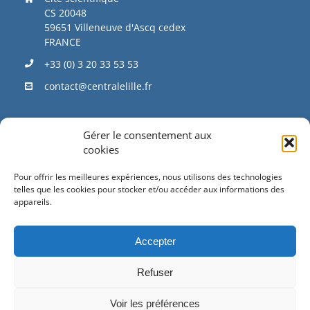
CS 20048
59651 Villeneuve d'Ascq cedex
FRANCE
+33 (0) 3 20 33 53 53
contact@centralelille.fr
Gérer le consentement aux
ACCÈS DIRECT
cookies
Pour offrir les meilleures expériences, nous utilisons des technologies
telles que les cookies pour stocker et/ou accéder aux informations des
SOUTENEZ-NOUS
appareils.
Accepter
TRAVAILLONS ENSEMBLE
Refuser
Voir les préférences