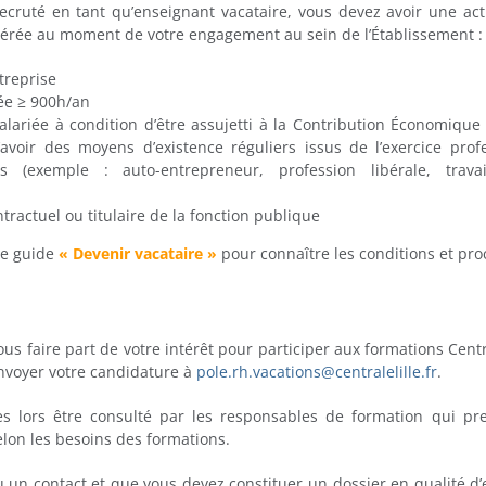
ecruté en tant qu’enseignant vacataire, vous devez avoir une acti
nérée au moment de votre engagement au sein de l’Établissement :
treprise
iée ≥ 900h/an
salariée à condition d’être assujetti à la Contribution Économique 
d’avoir des moyens d’existence réguliers issus de l’exercice pro
 (exemple : auto-entrepreneur, profession libérale, travai
ntractuel ou titulaire de la fonction publique
le guide
« Devenir vacataire »
pour connaître les conditions et pro
us faire part de votre intérêt pour participer aux formations Centr
envoyer votre candidature à
pole.rh.vacations@centralelille.fr
.
s lors être consulté par les responsables de formation qui pr
elon les besoins des formations.
u un contact et que vous devez constituer un dossier en qualité d’