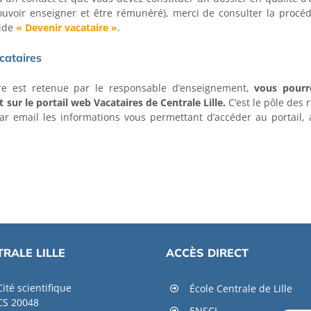
pouvoir enseigner et être rémunéré), merci de consulter la proc
uide
« Devenir vacataire »
.
cataires
ure est retenue par le responsable d’enseignement,
vous pourr
 sur le portail web Vacataires de Centrale Lille.
C’est le pôle des
r email les informations vous permettant d’accéder au portail, a
RALE LILLE
ACCÈS DIRECT
Cité scientifique
École Centrale de Lille
CS 20048
ENSCL