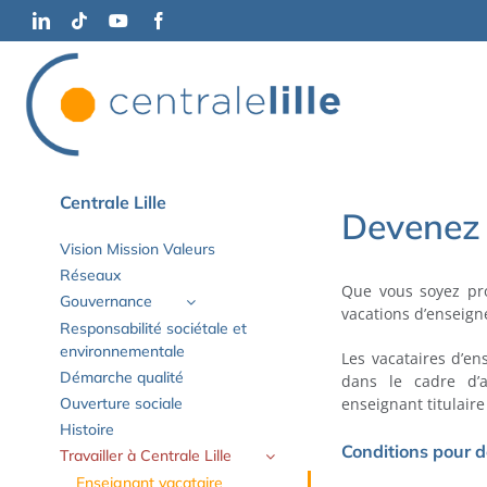
Passer
LinkedIn
Tiktok
YouTube
Facebook
au
contenu
Centrale Lille
Devenez 
Vision Mission Valeurs
Réseaux
Que vous soyez prof
Gouvernance
vacations d’enseign
Responsabilité sociétale et
environnementale
Les vacataires d’e
Démarche qualité
dans le cadre d’ac
enseignant titulaire
Ouverture sociale
Histoire
Conditions pour d
Travailler à Centrale Lille
Enseignant vacataire