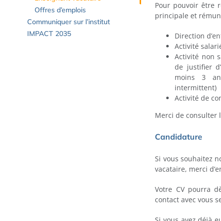
Pour pouvoir être r
Offres d’emplois
principale et rému
Communiquer sur l’institut
IMPACT 2035
Direction d’en
Activité salar
Activité non 
de justifier 
moins 3 ans
intermittent)
Activité de co
Merci de consulter 
Candidature
Si vous souhaitez no
vacataire, merci d’
Votre CV pourra dè
contact avec vous s
Si vous avez déjà e