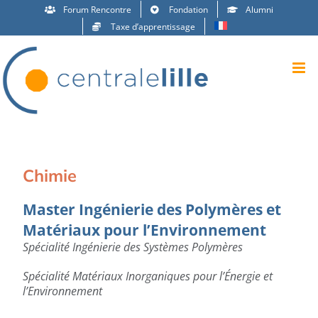
Passer
Forum Rencontre
Fondation
Alumni
au
Taxe d’apprentissage
contenu
Chimie
Master Ingénierie des Polymères et
Matériaux pour l’Environnement
Spécialité Ingénierie des Systèmes Polymères
Spécialité Matériaux Inorganiques pour l’Énergie et
l’Environnement